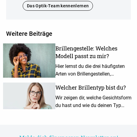
Das Optik-Team kennenlernen
Weitere Beiträge
Brillengestelle: Welches
Modell passt zu mir?
Hier lernst du die drei häufigsten
Arten von Brillengestellen,
Vollrandbrillen, Halbrandbrillen und
Welcher Brillentyp bist du?
randlose Brillen, kennen.
Wir zeigen dir, welche Gesichtsform
du hast und wie du deinen Typ
durch eine geeignete Brille optimal
betonen kannst.