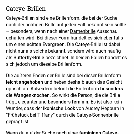
Cateye-Brillen
Cateye-Brillen
sind eine Brillenform, die bei der Suche
nach der richtigen Brille auf jeden Fall bekannt sein sollte
– besonders, wenn nach einer
Damenbrille
Ausschau
gehalten wird. Bei dieser Form handelt es sich ebenfalls
um einen
echten Evergreen
. Die Cateye-Brille ist dabei
nicht nur als solche bekannt, sondern wird auch häufig
als
Butterfly-Brille
bezeichnet. In beiden Fällen handelt es
sich jedoch um dieselbe Brillenform.
Die äußeren Enden der Brille sind bei dieser Brillenform
leicht angehoben
und heben deshalb auch das Gesicht
optisch an. Außerdem betont die Brillenform
besonders
die Wangenknochen
. So wirkt die Person, die die Brille
trägt, eleganter und
besonders feminin
. Es ist also kein
Wunder, dass der
ikonische Look
von Audrey Hepburn in
“Frühstück bei Tiffany” durch die Cateye-Sonnenbrille
geprägt ist.
Wenn du auf der Suche nach einer
femininen Cateye-