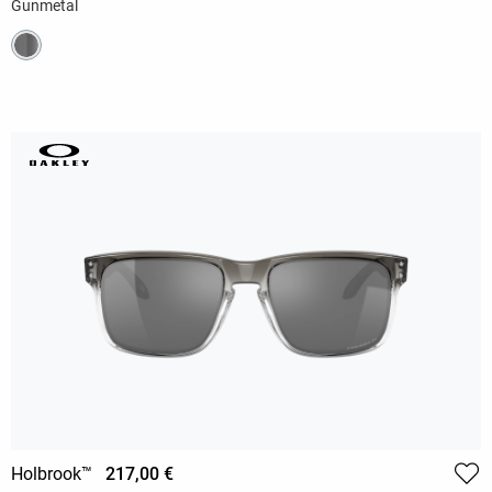
Gunmetal
Holbrook™
217,00 €