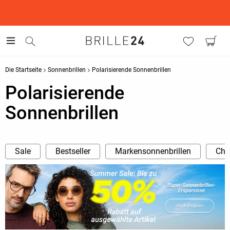
This is the Promotion Bar Text placeholder, loading promotion
data...
Die Startseite
Sonnenbrillen
Polarisierende Sonnenbrillen
Polarisierende
Sonnenbrillen
Sale
Bestseller
Markensonnenbrillen
Cha