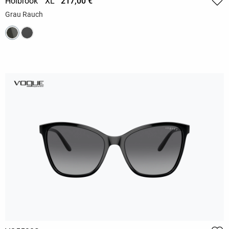
Holbrook™ XL
217,00 €
Grau Rauch