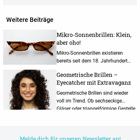
Weitere Beiträge
Mikro-Sonnenbrillen: Klein,
aber oho!
Mikro-Sonnenbrillen existieren
bereits seit dem 18. Jahrhundert
und liegen heute wieder im Trend. ✅
Geometrische Brillen –
So stylst du deine Micro Shades
Eyecatcher mit Extravaganz
optimal!
Geometrische Brillen sind wieder
voll im Trend. Ob sechseckige
Gläser oder triangelförmige Gestelle
- mache dein Outfit zum Hingucker!
Melde dich für unseren Newsletter an!