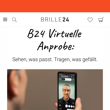
This is the Promotion Bar Text placeholder, loading promotion
data...