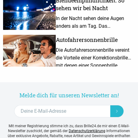
Blendeempfindlichkeit: So
sehen wir bei Nacht
In der Nacht sehen deine Augen
anders als am Tag. Das
Dämmerungssehen geht häufig mit
Autofahrersonnenbrille
einer erhöhten
Blendeempfindlichkeit einher.
Die Autofahrersonnenbrille vereint
Erfahre hier mehr.
die Vorteile einer Korrektionsbrille
mit denen einer Sonnenbrille.
Melde dich für unseren Newsletter an!
Mit meiner Registrierung stimme ich zu, dass Brille24.de mir einen E-Mail-
Newsletter zuschickt, der gemäß der
Datenschutzerklärung
Informationen
über exklusive Angebote, Rabatte, neue Artikel und Gewinnspiele enthalten