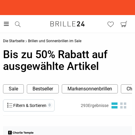
This is the Promotion Bar Text placeholder, loading promotion
data...
Die Startseite
Brillen und Sonnenbrillen im Sale
Bis zu 50% Rabatt auf
ausgewählte Artikel
Sale
Bestseller
Markensonnenbrillen
Cha
Filtern & Sortieren
0
293
Ergebnisse