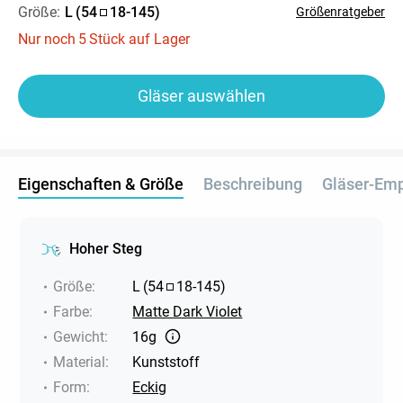
Größe:
L
(
54
18
-
145
)
Größenratgeber
Nur noch
5
Stück auf Lager
Gläser auswählen
Eigenschaften & Größe
Beschreibung
Gläser-Em
Hoher Steg
Größe
:
L
(
54
18
-
145
)
Farbe
:
Matte Dark Violet
Gewicht
:
16g
Material
:
Kunststoff
Form
:
Eckig