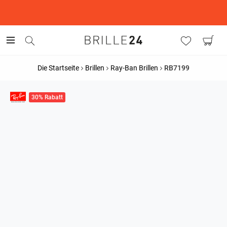
This is the Promotion Bar Text placeholder, loading promotion
data...
Die Startseite
Brillen
Ray-Ban Brillen
RB7199
30% Rabatt