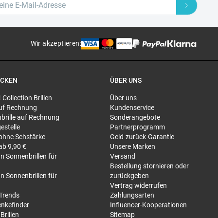
Wir akzeptieren
:
ECKEN
ÜBER UNS
4 Collection Brillen
Über uns
 auf Rechnung
Kundenservice
brille auf Rechnung
Sonderangebote
gestelle
Partnerprogramm
 ohne Sehstärke
Geld-zurück-Garantie
 ab 9,90 €
Unsere Marken
n Sonnenbrillen für
Versand
Bestellung stornieren oder
n Sonnenbrillen für
zurückgeben
Vertrag widerrufen
-Trends
Zahlungsarten
nkefinder
Influencer-Kooperationen
Brillen
Sitemap