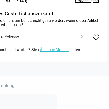
:
L
(
53
17
-
140
)
Größenratgeber
s Gestell ist ausverkauft
dich an, um benachrichtigt zu werden, wenn dieser Artikel
erhältlich ist!
nst nicht warten? Sieh
Ähnliche Modelle
unten.
fehlung