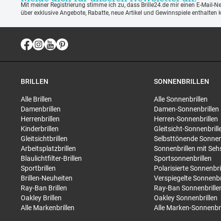
Mit meiner Registrierung stimme ich zu, dass Brille24.de mir einen E-Mail-N
über exklusive Angebote, Rabatte, neue Artikel und Gewinnspiele enthalten 
BRILLEN
SONNENBRILLEN
Alle Brillen
Alle Sonnenbrillen
Damenbrillen
Damen-Sonnenbrillen
Herrenbrillen
Herren-Sonnenbrillen
Kinderbrillen
Gleitsicht-Sonnenbrill
Gleitsichtbrillen
Selbsttönende Sonnen
Arbeitsplatzbrillen
Sonnenbrillen mit Seh
Blaulichtfilter-Brillen
Sportsonnenbrillen
Sportbrillen
Polarisierte Sonnenbri
Brillen-Neuheiten
Verspiegelte Sonnenbr
Ray-Ban Brillen
Ray-Ban Sonnenbrille
Oakley Brillen
Oakley Sonnenbrillen
Alle Markenbrillen
Alle Marken-Sonnenbri