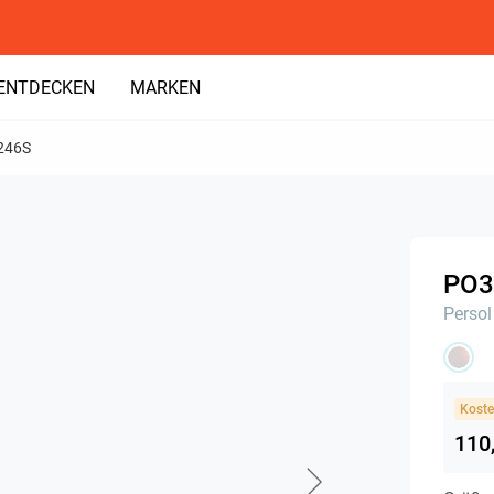
ENTDECKEN
MARKEN
246S
PO3
Persol
Koste
110