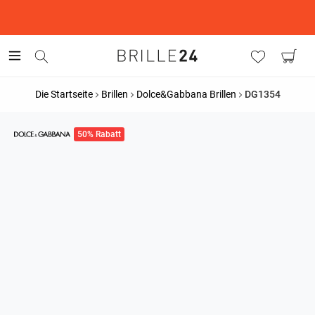
This is the Promotion Bar Text placeholder, loading promotion
data...
Die Startseite
Brillen
Dolce&Gabbana Brillen
DG1354
50% Rabatt