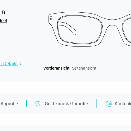
41
)
teel
r Details
Vorderansicht
Seitenansicht
e Anprobe
Geld-zurück-Garantie
Kosten