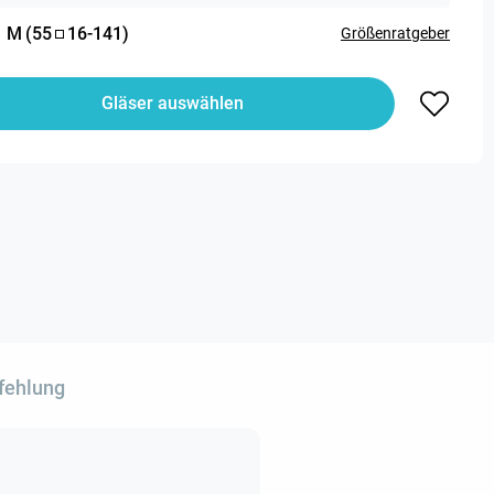
:
M
(
55
16
-
141
)
Größenratgeber
Gläser auswählen
fehlung