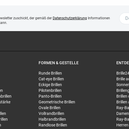
ewsletter zuschickt, der gemäß der
Datenschutzerklärung
Informationen
kann.
FORMEN & GESTELLE
ENTD
Runde Brillen
Brille2
Cat-eye Brillen
Brille
Eckige Brillen
Sonnen
en
Pilotenbrillen
Brillen
brillen
Panto-Brillen
Brillen
stärke
Geometrische Brillen
Brillen
Ovale Brillen
Ray-Ba
llen
Vollrandbrillen
Damen
illen
Halbrandbrillen
Ray-Ba
n
Randlose Brillen
Herren