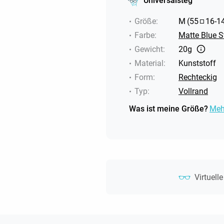
Universalsteg
Größe
:
M
(
55
16
-
1
Farbe
:
Matte Blue S
Gewicht
:
20g
Material
:
Kunststoff
Form
:
Rechteckig
Typ
:
Vollrand
Was ist meine Größe?
Meh
Virtuell