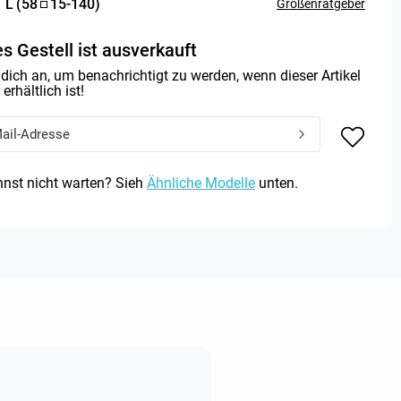
:
L
(
58
15
-
140
)
Größenratgeber
s Gestell ist ausverkauft
dich an, um benachrichtigt zu werden, wenn dieser Artikel
erhältlich ist!
nst nicht warten? Sieh
Ähnliche Modelle
unten.