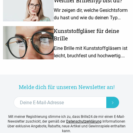
Welcher Brillentyp bist du?
Wir zeigen dir, welche Gesichtsform
du hast und wie du deinen Typ
durch eine geeignete Brille optimal
Kunststoffgläser für deine
betonen kannst.
Brille
Eine Brille mit Kunststoffgläsern ist
leicht, bruchfest und hochwertig.
Hier erfährst du, warum Kunststoff
mineralischen Gläsern immer
häufiger vorgezogen wird.
Melde dich für unseren Newsletter an!
Mit meiner Registrierung stimme ich zu, dass Brille24.de mir einen E-Mail-
Newsletter zuschickt, der gemäß der
Datenschutzerklärung
Informationen
über exklusive Angebote, Rabatte, neue Artikel und Gewinnspiele enthalten
kann.