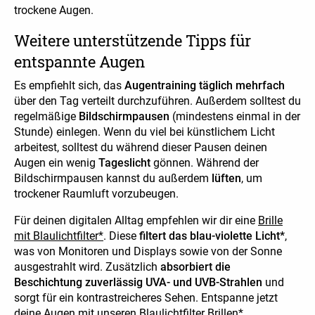
trockene Augen.
Weitere unterstützende Tipps für
entspannte Augen
Es empfiehlt sich, das
Augentraining täglich mehrfach
über den Tag verteilt durchzuführen. Außerdem solltest du
regelmäßige
Bildschirmpausen
(mindestens einmal in der
Stunde) einlegen. Wenn du viel bei künstlichem Licht
arbeitest, solltest du während dieser Pausen deinen
Augen ein wenig
Tageslicht
gönnen. Während der
Bildschirmpausen kannst du außerdem
lüften
, um
trockener Raumluft vorzubeugen.
Für deinen digitalen Alltag empfehlen wir dir eine
Brille
mit Blaulichtfilter*
. Diese
filtert das blau-violette Licht*
,
was von Monitoren und Displays sowie von der Sonne
ausgestrahlt wird. Zusätzlich
absorbiert die
Beschichtung zuverlässig UVA- und UVB-Strahlen
und
sorgt für ein kontrastreicheres Sehen. Entspanne jetzt
deine Augen mit unseren
Blaulichtfilter Brillen*
.