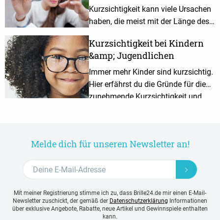
Kurzsichtigkeit kann viele Ursachen
haben, die meist mit der Länge des
Augapfels zusammenhängen.
Kurzsichtigkeit bei Kindern
Welche Korrekturmöglichkeiten es
&amp; Jugendlichen
gibt, erfährst du hier.
Immer mehr Kinder sind kurzsichtig.
Hier erfährst du die Gründe für die
zunehmende Kurzsichtigkeit und
wie man diese eindämmen kann.
Melde dich für unseren Newsletter an!
Mit meiner Registrierung stimme ich zu, dass Brille24.de mir einen E-Mail-
Newsletter zuschickt, der gemäß der
Datenschutzerklärung
Informationen
über exklusive Angebote, Rabatte, neue Artikel und Gewinnspiele enthalten
kann.