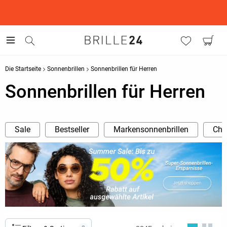
This is the Promotion Bar Text placeholder, loading promotion
data...
Die Startseite
Sonnenbrillen
Sonnenbrillen für Herren
Sonnenbrillen für Herren
Sale
Bestseller
Markensonnenbrillen
Cha