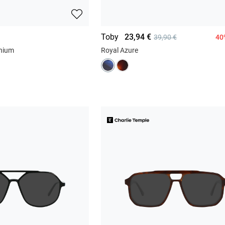
Toby
23,94 €
40
39,90 €
anium
Royal Azure