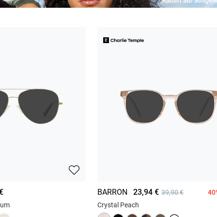
€
BARRON
23,94 €
40
39,90 €
ium
Crystal Peach