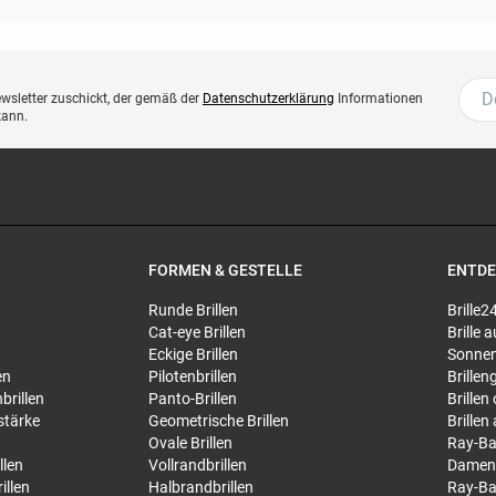
ewsletter zuschickt, der gemäß der
Datenschutzerklärung
Informationen
kann.
FORMEN & GESTELLE
ENTD
Runde Brillen
Brille2
Cat-eye Brillen
Brille
Eckige Brillen
Sonnen
en
Pilotenbrillen
Brillen
brillen
Panto-Brillen
Brillen
stärke
Geometrische Brillen
Brillen
Ovale Brillen
Ray-Ba
llen
Vollrandbrillen
Damen
illen
Halbrandbrillen
Ray-Ba