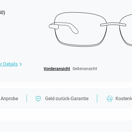
40
)
r Details
Vorderansicht
Seitenansicht
e Anprobe
Geld-zurück-Garantie
Kosten