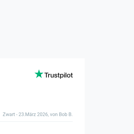
Zwart
-
23.März 2026
,
von Bob B.