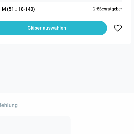
:
M
(
51
18
-
140
)
Größenratgeber
Gläser auswählen
fehlung