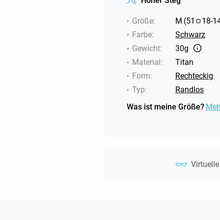
Hoher Steg
Größe
:
M
(
51
18
-
1
Farbe
:
Schwarz
Gewicht
:
30g
Material
:
Titan
Form
:
Rechteckig
Typ
:
Randlos
Was ist meine Größe?
Meh
Virtuell