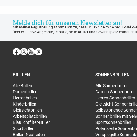
Melde dich für unseren Newsletter an!
Mit meiner Registrierung stimme ich zu, dass Brille24.de mir einen E-Mail-N
über exklusive Angebote, Rabatte, neue Artikel und Gewinnspiele enthalten 
BRILLEN
SONNENBRILLEN
Alle Brillen
Alle Sonnenbrillen
Damenbrillen
Damen-Sonnenbrillen
Herrenbrillen
Herren-Sonnenbrillen
Kinderbrillen
Gleitsicht-Sonnenbrill
Gleitsichtbrillen
Selbsttönende Sonnen
Arbeitsplatzbrillen
Sonnenbrillen mit Seh
Blaulichtfilter-Brillen
Sportsonnenbrillen
Sportbrillen
Polarisierte Sonnenbri
Brillen-Neuheiten
Verspiegelte Sonnenbr