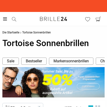
This is the Promotion Bar Text placeholder, loading promotion
data...
Die Startseite
Tortoise Sonnenbrillen
Tortoise Sonnenbrillen
Sale
Bestseller
Markensonnenbrillen
Cha