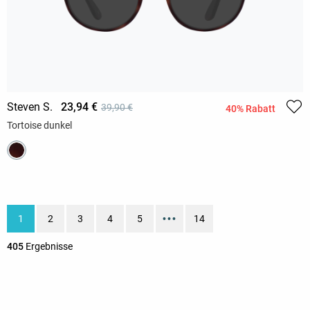
Steven S.
23,94 €
39,90 €
40% Rabatt
Tortoise dunkel
1
2
3
4
5
•••
14
405
Ergebnisse