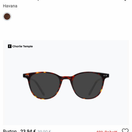
Havana
Burton
23,94 €
39,90 €