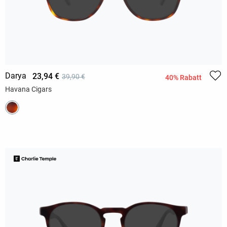
Darya
23,94 €
39,90 €
40% Rabatt
Havana Cigars