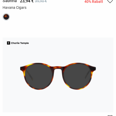
Sabrina
23,94 €
39,90 €
40% Rabatt
Havana Cigars