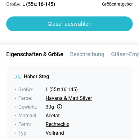
Größe:
L
(
55
16
-
145
)
Größenratgeber
Gläser auswählen
Eigenschaften & Größe
Beschreibung
Gläser-Em
Hoher Steg
Größe
:
L
(
55
16
-
145
)
Farbe
:
Havana & Matt Silver
Gewicht
:
30g
Material
:
Acetat
Form
:
Rechteckig
Typ
:
Vollrand