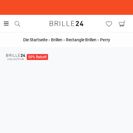
This is the Promotion Bar Text placeholder, loading promotion
data...
Die Startseite
Brillen
Rectangle Brillen
Perry
50% Rabatt