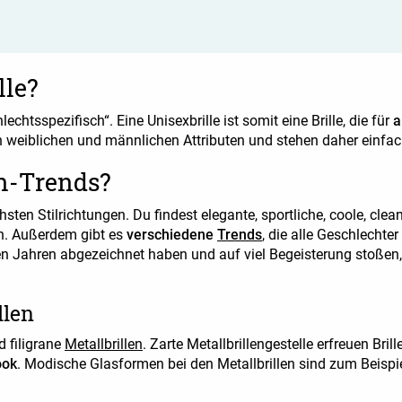
lle?
echtsspezifisch“. Eine Unisexbrille ist somit eine Brille, die für
a
en weiblichen und männlichen Attributen und stehen daher einfac
n-Trends?
chsten Stilrichtungen. Du findest elegante, sportliche, coole, cl
en. Außerdem gibt es
verschiedene
Trends
, die alle Geschlechte
zten Jahren abgezeichnet haben und auf viel Begeisterung stoßen
llen
d filigrane
Metallbrillen
. Zarte Metallbrillengestelle erfreuen Bri
ook
. Modische Glasformen bei den Metallbrillen sind zum Beispi