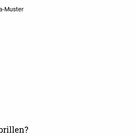
na-Muster
rillen?