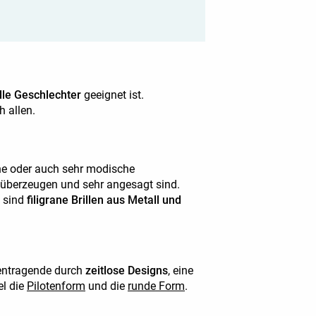
lle Geschlechter
geeignet ist.
h allen.
eane oder auch sehr modische
r überzeugen und sehr angesagt sind.
, sind
filigrane Brillen aus Metall und
llentragende durch
zeitlose Designs
, eine
el die
Pilotenform
und die
runde Form
.