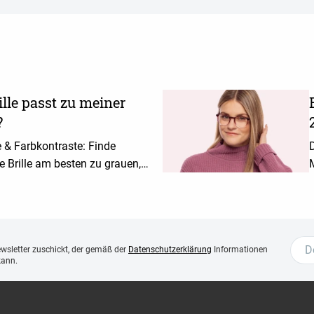
lle passt zu meiner
?
 & Farbkontraste: Finde
e Brille am besten zu grauen,
M
onden, braunen oder roten
 Zu den Stylingtipps!
ewsletter zuschickt, der gemäß der
Datenschutzerklärung
Informationen
kann.