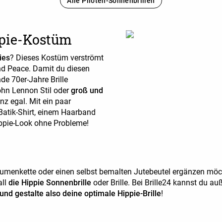
Alle Piloten-Sonnenbrillen
ppie-Kostüm
ies
? Dieses Kostüm verströmt
nd Peace. Damit du diesen
nde 70er-Jahre Brille
ohn Lennon Stil oder
groß und
nz egal. Mit ein paar
atik-Shirt, einem Haarband
ippie-Look ohne Probleme!
:
umenkette oder einen selbst bemalten Jutebeutel ergänzen möc
all
die Hippie Sonnenbrille
oder Brille. Bei Brille24 kannst du a
und gestalte also deine optimale Hippie-Brille
!