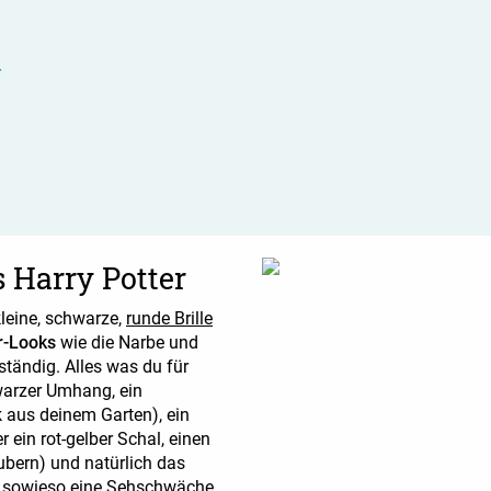
r
 Harry Potter
kleine, schwarze,
runde Brille
er-Looks
wie die Narbe und
ständig. Alles was du für
warzer Umhang, ein
 aus deinem Garten), ein
 ein rot-gelber Schal, einen
aubern) und natürlich das
 du sowieso eine Sehschwäche