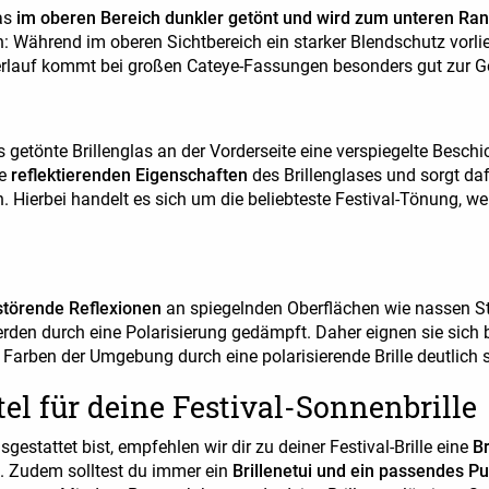
las
im oberen Bereich dunkler getönt und wird zum unteren Rand
h: Während im oberen Sichtbereich ein starker Blendschutz vorlie
erlauf kommt bei großen Cateye-Fassungen besonders gut zur G
 getönte Brillenglas an der Vorderseite eine verspiegelte Beschic
ie
reflektierenden Eigenschaften
des Brillenglases und sorgt da
Hierbei handelt es sich um die beliebteste Festival-Tönung, w
störende Reflexionen
an spiegelnden Oberflächen wie nassen S
rden durch eine Polarisierung gedämpft. Daher eignen sie sich b
Farben der Umgebung durch eine polarisierende Brille deutlich s
tel für deine Festival-Sonnenbrille
gestattet bist, empfehlen wir dir zu deiner Festival-Brille eine
Br
st. Zudem solltest du immer ein
Brillenetui und ein passendes Pu