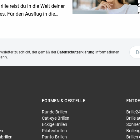
S
ille reist du in die Welt deiner
s. Für den Ausflug in die
ität musst du die Brille nur mit
le verbinden.
ewsletter zuschickt, der gemäß der
Datenschutzerklärung
Informationen
kann.
FORMEN & GESTELLE
ENTD
Runde Brillen
Brille2
Cat-eye Brillen
Brille
Eckige Brillen
Sonnen
en
Pilotenbrillen
Brillen
brillen
Panto-Brillen
Brillen