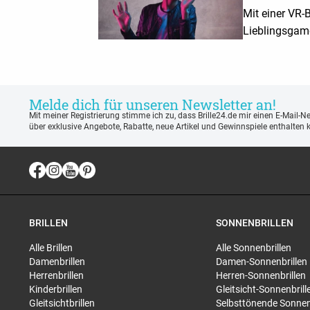
Mit einer VR-Br
Lieblingsgame
virtuelle Real
PC oder Konso
Melde dich für unseren Newsletter an!
Mit meiner Registrierung stimme ich zu, dass Brille24.de mir einen E-Mail-N
über exklusive Angebote, Rabatte, neue Artikel und Gewinnspiele enthalten 
BRILLEN
SONNENBRILLEN
Alle Brillen
Alle Sonnenbrillen
Damenbrillen
Damen-Sonnenbrillen
Herrenbrillen
Herren-Sonnenbrillen
Kinderbrillen
Gleitsicht-Sonnenbrill
Gleitsichtbrillen
Selbsttönende Sonnen