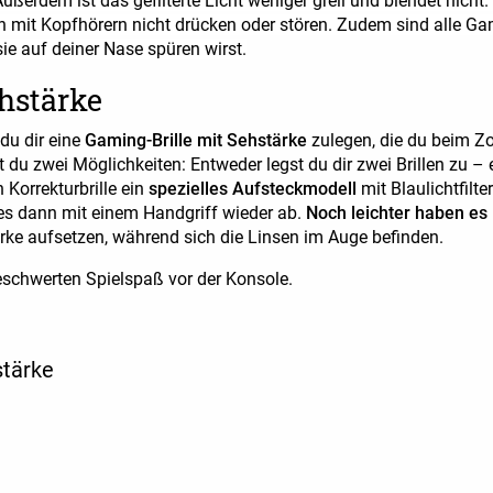
Außerdem ist das gefilterte Licht weniger grell und blendet nicht
ch mit Kopfhörern nicht drücken oder stören. Zudem sind alle Ga
e auf deiner Nase spüren wirst.
hstärke
du dir eine
Gaming-Brille mit Sehstärke
zulegen, die du beim Zoc
 du zwei Möglichkeiten: Entweder legst du dir zwei Brillen zu – e
 Korrekturbrille ein
spezielles Aufsteckmodell
mit Blaulichtfilte
es dann mit einem Handgriff wieder ab.
Noch leichter haben es
ke aufsetzen, während sich die Linsen im Auge befinden.
schwerten Spielspaß vor der Konsole.
stärke