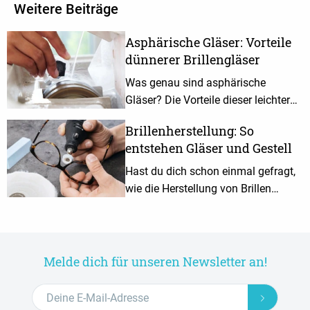
Weitere Beiträge
Asphärische Gläser: Vorteile
dünnerer Brillengläser
Was genau sind asphärische
Gläser? Die Vorteile dieser leichteren
Gläser und für wen sie sich eignen,
Brillenherstellung: So
erfährst du in unserem Artikel.
entstehen Gläser und Gestell
Hast du dich schon einmal gefragt,
wie die Herstellung von Brillen
abläuft? Hier erfährst du, welche
Arbeitsschritte für Gläser und
Gestell nötig sind.
Melde dich für unseren Newsletter an!