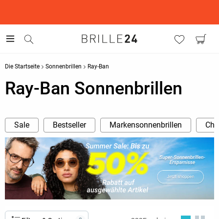
This is the Promotion Bar Text placeholder, loading promotion
data...
Die Startseite
Sonnenbrillen
Ray-Ban
Ray-Ban Sonnenbrillen
Sale
Bestseller
Markensonnenbrillen
Cha