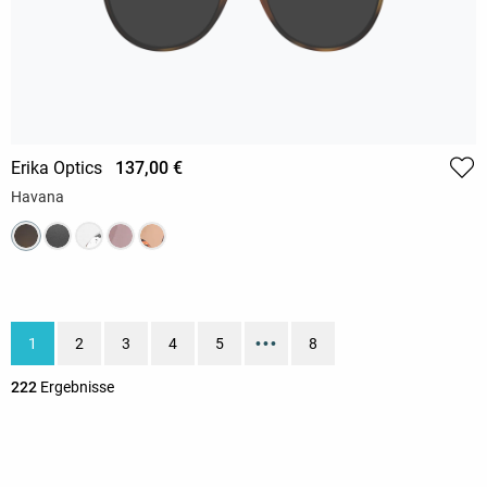
Erika Optics
137,00 €
Havana
1
2
3
4
5
•••
8
222
Ergebnisse