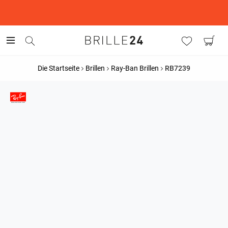
This is the Promotion Bar Text placeholder, loading promotion
data...
Die Startseite
Brillen
Ray-Ban Brillen
RB7239