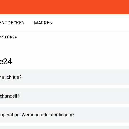
ENTDECKEN
MARKEN
ei Brille24
le24
nn ich tun?
behandelt?
ooperation, Werbung oder ähnlichem?