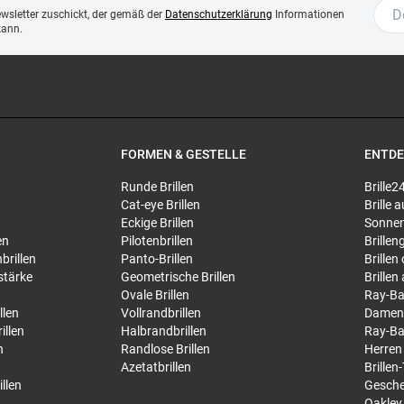
ewsletter zuschickt, der gemäß der
Datenschutzerklärung
Informationen
kann.
FORMEN & GESTELLE
ENTD
Runde Brillen
Brille2
Cat-eye Brillen
Brille
Eckige Brillen
Sonnen
en
Pilotenbrillen
Brillen
brillen
Panto-Brillen
Brillen
stärke
Geometrische Brillen
Brillen
Ovale Brillen
Ray-Ba
llen
Vollrandbrillen
Damen
illen
Halbrandbrillen
Ray-Ba
n
Randlose Brillen
Herren
Azetatbrillen
Brillen
llen
Gesche
Oakley 