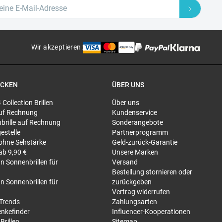
Wir akzeptieren
:
ECKEN
ÜBER UNS
4 Collection Brillen
Über uns
 auf Rechnung
Kundenservice
brille auf Rechnung
Sonderangebote
gestelle
Partnerprogramm
 ohne Sehstärke
Geld-zurück-Garantie
 ab 9,90 €
Unsere Marken
n Sonnenbrillen für
Versand
Bestellung stornieren oder
n Sonnenbrillen für
zurückgeben
Vertrag widerrufen
-Trends
Zahlungsarten
nkefinder
Influencer-Kooperationen
Brillen
Sitemap