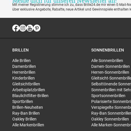
Melde dich für unseren Newsletter an!
Mit meiner Registrierung stimme ich zu, dass Brille24.de mir einen E-Mail-N
über exklusive Angebote, Rabatte, neue Artikel und Gewinnspiele enthalten 
BRILLEN
SONNENBRILLEN
Alle Brillen
Alle Sonnenbrillen
Damenbrillen
Damen-Sonnenbrillen
Herrenbrillen
Herren-Sonnenbrillen
Kinderbrillen
Gleitsicht-Sonnenbrill
Gleitsichtbrillen
Selbsttönende Sonnen
Arbeitsplatzbrillen
Sonnenbrillen mit Seh
Blaulichtfilter-Brillen
Sportsonnenbrillen
Sportbrillen
Polarisierte Sonnenbri
Brillen-Neuheiten
Verspiegelte Sonnenbr
Ray-Ban Brillen
Ray-Ban Sonnenbrille
Oakley Brillen
Oakley Sonnenbrillen
Alle Markenbrillen
Alle Marken-Sonnenbri