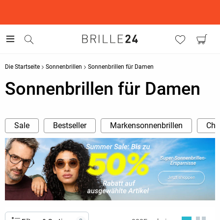
This is the Promotion Bar Text placeholder, loading promotion
data...
Die Startseite
Sonnenbrillen
Sonnenbrillen für Damen
Sonnenbrillen für Damen
Sale
Bestseller
Markensonnenbrillen
Cha