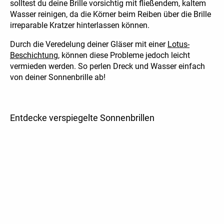
solltest du deine Brille vorsichtig mit fließendem, kaltem
Wasser reinigen, da die Körner beim Reiben über die Brille
irreparable Kratzer hinterlassen können.
Durch die Veredelung deiner Gläser mit einer
Lotus-
Beschichtung
, können diese Probleme jedoch leicht
vermieden werden. So perlen Dreck und Wasser einfach
von deiner Sonnenbrille ab!
Entdecke verspiegelte Sonnenbrillen