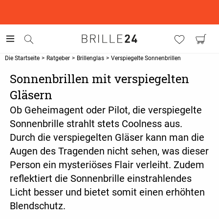
This is the Promotion Bar Text placeholder, loading promotion
data...
Die Startseite
>
Ratgeber
>
Brillenglas
>
Verspiegelte Sonnenbrillen
Sonnenbrillen mit verspiegelten
Gläsern
Ob Geheimagent oder Pilot, die verspiegelte
Sonnenbrille strahlt stets Coolness aus.
Durch die verspiegelten Gläser kann man die
Augen des Tragenden nicht sehen, was dieser
Person ein mysteriöses Flair verleiht. Zudem
reflektiert die Sonnenbrille einstrahlendes
Licht besser und bietet somit einen erhöhten
Blendschutz.