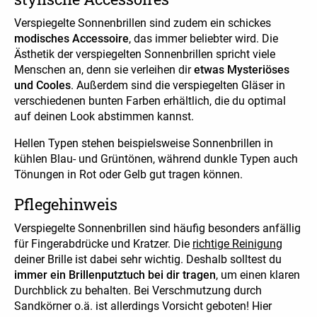
Verspiegelte Sonnenbrillen sind zudem ein schickes
modisches Accessoire
, das immer beliebter wird. Die
Ästhetik der verspiegelten Sonnenbrillen spricht viele
Menschen an, denn sie verleihen dir
etwas Mysteriöses
und Cooles
. Außerdem sind die verspiegelten Gläser in
verschiedenen bunten Farben erhältlich, die du optimal
auf deinen Look abstimmen kannst.
Hellen Typen stehen beispielsweise Sonnenbrillen in
kühlen Blau- und Grüntönen, während dunkle Typen auch
Tönungen in Rot oder Gelb gut tragen können.
Pflegehinweis
Verspiegelte Sonnenbrillen sind häufig besonders anfällig
für Fingerabdrücke und Kratzer. Die
richtige Reinigung
deiner Brille ist dabei sehr wichtig. Deshalb solltest du
immer ein Brillenputztuch bei dir tragen
, um einen klaren
Durchblick zu behalten. Bei Verschmutzung durch
Sandkörner o.ä. ist allerdings Vorsicht geboten! Hier