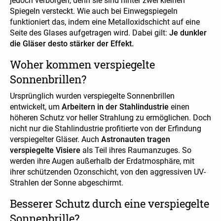
jedoch verborgen, denn sie sind hinter zwei kleinen
Spiegeln versteckt. Wie auch bei Einwegspiegeln
funktioniert das, indem eine Metalloxidschicht auf eine
Seite des Glases aufgetragen wird. Dabei gilt:
Je dunkler
die Gläser desto stärker der Effekt.
Woher kommen verspiegelte
Sonnenbrillen?
Ursprünglich wurden verspiegelte Sonnenbrillen
entwickelt, um
Arbeitern in der Stahlindustrie
einen
höheren Schutz vor heller Strahlung zu ermöglichen. Doch
nicht nur die Stahlindustrie profitierte von der Erfindung
verspiegelter Gläser. Auch
Astronauten tragen
verspiegelte Visiere
als Teil ihres Raumanzuges. So
werden ihre Augen außerhalb der Erdatmosphäre, mit
ihrer schützenden Ozonschicht, von den aggressiven UV-
Strahlen der Sonne abgeschirmt.
Besserer Schutz durch eine verspiegelte
Sonnenbrille?