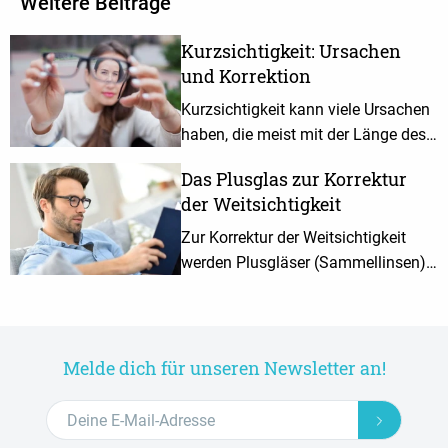
Weitere Beiträge
Kurzsichtigkeit: Ursachen
und Korrektion
Kurzsichtigkeit kann viele Ursachen
haben, die meist mit der Länge des
Augapfels zusammenhängen.
Das Plusglas zur Korrektur
Welche Korrekturmöglichkeiten es
der Weitsichtigkeit
gibt, erfährst du hier.
Zur Korrektur der Weitsichtigkeit
werden Plusgläser (Sammellinsen)
eingesetzt. Hier erfährst du, wie
dieser Name zustande kommt und
wie Plusgläser wirken.
Melde dich für unseren Newsletter an!