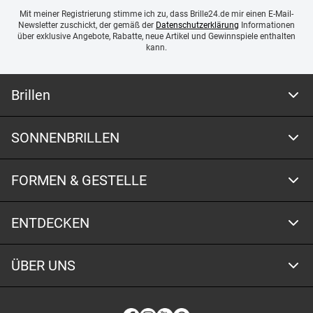
Mit meiner Registrierung stimme ich zu, dass Brille24.de mir einen E-Mail-
Newsletter zuschickt, der gemäß der
Datenschutzerklärung
Informationen
über exklusive Angebote, Rabatte, neue Artikel und Gewinnspiele enthalten
kann.
Brillen
SONNENBRILLEN
FORMEN & GESTELLE
ENTDECKEN
ÜBER UNS