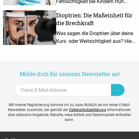
Fehlsichtigkeit bei Kindern früh
erkannt wird und sie eine geeignete
Dioptrien: Die Maßeinheit für
Brille bekommen. Worauf geachtet
die Brechkraft
werden muss, erfährst du hier.
Was sagen die Dioptrien über deine
Kurz- oder Weitsichtigkeit aus? Hier
erfährst du alles über den dpt-Wert
und mögliche Ursachen für deine
Fehlsichtigkeit.
Melde dich für unseren Newsletter an!
Mit meiner Registrierung stimme ich zu, dass Brille24.de mir einen E-Mail-
Newsletter zuschickt, der gemäß der
Datenschutzerklärung
Informationen
über exklusive Angebote, Rabatte, neue Artikel und Gewinnspiele enthalten
kann.