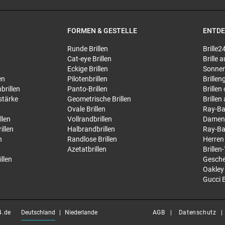
FORMEN & GESTELLE
ENTD
Runde Brillen
Brille2
Cat-eye Brillen
Brille
Eckige Brillen
Sonnen
en
Pilotenbrillen
Brillen
brillen
Panto-Brillen
Brillen
stärke
Geometrische Brillen
Brillen
Ovale Brillen
Ray-Ba
llen
Vollrandbrillen
Damen
illen
Halbrandbrillen
Ray-Ba
n
Randlose Brillen
Herren
Azetatbrillen
Brillen
llen
Gesche
Oakley 
Gucci B
4.de
Deutschland
Niederlande
AGB
Datenschutz