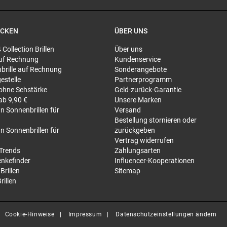
ECKEN
ÜBER UNS
4 Collection Brillen
Über uns
 auf Rechnung
Kundenservice
brille auf Rechnung
Sonderangebote
gestelle
Partnerprogramm
 ohne Sehstärke
Geld-zurück-Garantie
 ab 9,90 €
Unsere Marken
n Sonnenbrillen für
Versand
Bestellung stornieren oder
n Sonnenbrillen für
zurückgeben
Vertrag widerrufen
-Trends
Zahlungsarten
nkefinder
Influencer-Kooperationen
Brillen
Sitemap
rillen
Cookie-Hinweise
Impressum
Datenschutzeinstellungen ändern