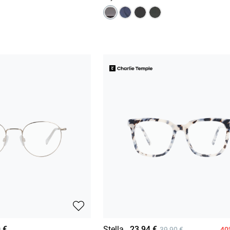
 €
Stella
23,94 €
40
39,90 €