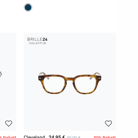
Cleveland
24,95 €
% Rabatt
50% Rabatt
49,90 €