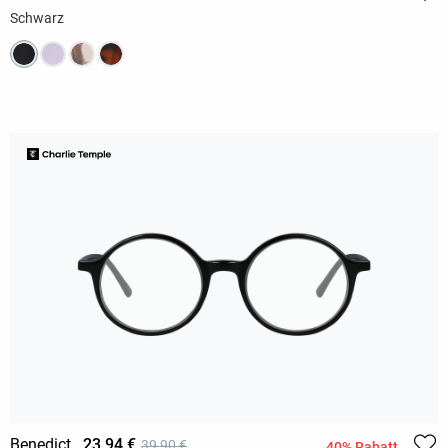
Schwarz
Benedict
23,94 €
39,90 €
40% Rabatt