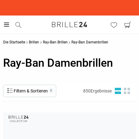
This is the Promotion Bar Text placeholder, loading promotion
data...
Die Startseite
Brillen
Ray-Ban Brillen
Ray-Ban Damenbrillen
Ray-Ban Damenbrillen
Filtern & Sortieren
0
850
Ergebnisse