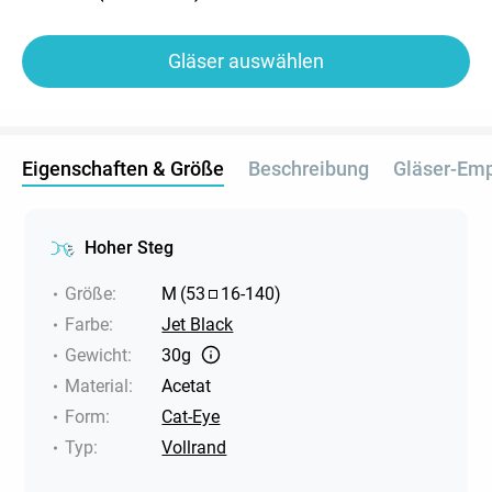
Gläser auswählen
Eigenschaften & Größe
Beschreibung
Gläser-Em
Hoher Steg
Größe
:
M
(
53
16
-
140
)
Farbe
:
Jet Black
Gewicht
:
30g
Material
:
Acetat
Form
:
Cat-Eye
Typ
:
Vollrand