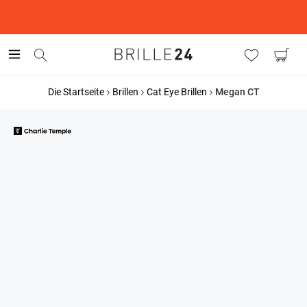
This is the Promotion Bar Text placeholder, loading promotion
data...
Die Startseite
Brillen
Cat Eye Brillen
Megan CT