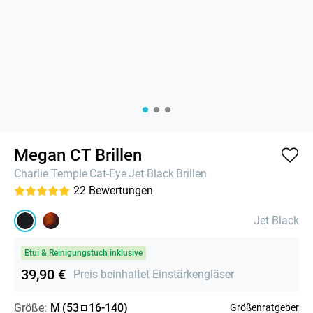
Megan CT Brillen
Charlie Temple
Cat-Eye
Jet Black
Brillen
22
Bewertungen
Jet Black
Etui & Reinigungstuch inklusive
39,90 €
Preis beinhaltet Einstärkengläser
Größe:
M
(
53
16
-
140
)
Größenratgeber