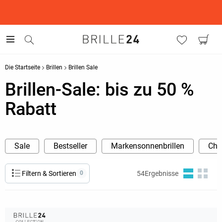
This is the Promotion Bar Text placeholder, loading promotion
data...
Die Startseite
Brillen
Brillen Sale
Brillen-Sale: bis zu 50 %
Rabatt
Sale
Bestseller
Markensonnenbrillen
Cha
Filtern & Sortieren
0
54
Ergebnisse