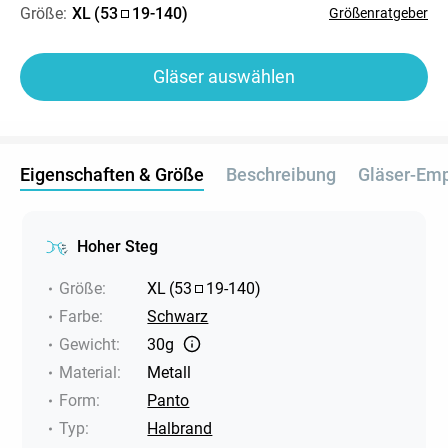
Größe:
XL
(
53
19
-
140
)
Größenratgeber
Gläser auswählen
Eigenschaften & Größe
Beschreibung
Gläser-Em
Hoher Steg
Größe
:
XL
(
53
19
-
140
)
Farbe
:
Schwarz
Gewicht
:
30g
Material
:
Metall
Form
:
Panto
Typ
:
Halbrand