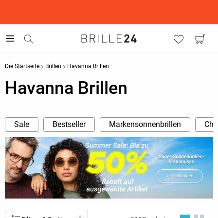
This is the Promotion Bar Text placeholder, loading promotion
data...
Die Startseite
Brillen
Havanna Brillen
Havanna Brillen
Sale
Bestseller
Markensonnenbrillen
Cha