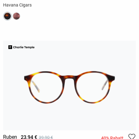
Havana Cigars
Ruben
23,94 €
39,90 €
40% Rabatt