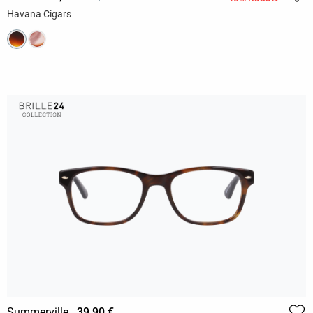
Havana Cigars
Summerville
39,90 €