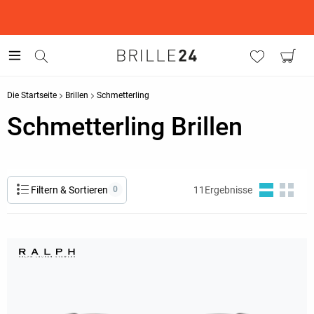
This is the Promotion Bar Text placeholder, loading promotion
data...
Die Startseite
Brillen
Schmetterling
Schmetterling Brillen
Filtern & Sortieren
0
11
Ergebnisse