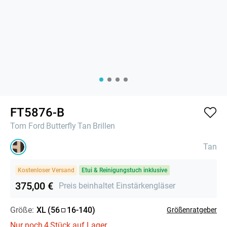
FT5876-B
Tom Ford
Butterfly
Tan
Brillen
Tan
Kostenloser Versand
Etui & Reinigungstuch inklusive
375,00 €
Preis beinhaltet Einstärkengläser
Größe:
XL
(
56
16
-
140
)
Größenratgeber
Nur noch
4
Stück auf Lager