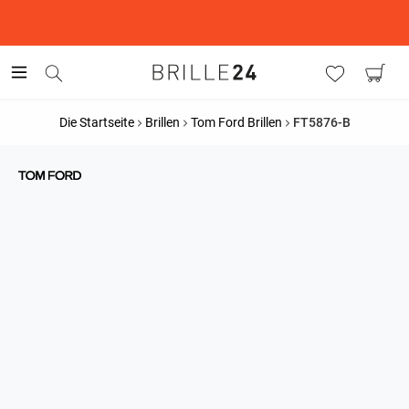
This is the Promotion Bar Text placeholder, loading promotion
data...
Die Startseite
Brillen
Tom Ford Brillen
FT5876-B