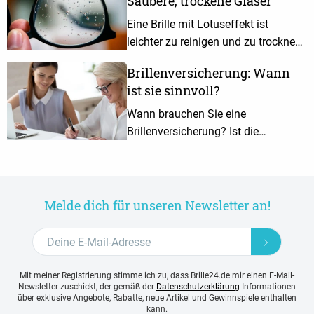
Saubere, trockene Gläser
Eine Brille mit Lotuseffekt ist
leichter zu reinigen und zu trocknen.
Hier erfährst du, wann die
Brillenversicherung: Wann
Lotusbeschichtung für dich sinnvoll
ist sie sinnvoll?
ist.
Wann brauchen Sie eine
Brillenversicherung? Ist die
Versicherung auch für Kinder
sinnvoll? und wieviel kostet sie?
Alles zur Brillenversicherung hier
lesen!
Melde dich für unseren Newsletter an!
Mit meiner Registrierung stimme ich zu, dass Brille24.de mir einen E-Mail-
Newsletter zuschickt, der gemäß der
Datenschutzerklärung
Informationen
über exklusive Angebote, Rabatte, neue Artikel und Gewinnspiele enthalten
kann.