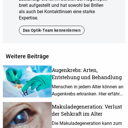
breit aufgestellt und hat sowohl bei Brillen
als auch bei Kontaktlinsen eine starke
Expertise.
Das Optik-Team kennenlernen
Weitere Beiträge
Augenkrebs: Arten,
Entstehung und Behandlung
Menschen in jedem Alter können an
Augenkrebs erkranken. Hier erfährst
du, welche Arten häufig auftreten,
Makuladegeneration: Verlust
wie sie entstehen und wie sie
der Sehkraft im Alter
behandelt werden.
Die Makuladegeneration kann zum