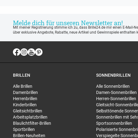
Melde dich für unseren Newsletter an!
Mit meiner Registrierung stimme ich zu, dass Brille24.de mir einen E-Mail-N
über exklusive Angebote, Rabatte, neue Artikel und Gewinnspiele enthalten 
BRILLEN
SONNENBRILLEN
Alle Brillen
Alle Sonnenbrillen
Damenbrillen
Damen-Sonnenbrillen
Herrenbrillen
Herren-Sonnenbrillen
Kinderbrillen
Gleitsicht-Sonnenbrill
Gleitsichtbrillen
Selbsttönende Sonnen
Arbeitsplatzbrillen
Sonnenbrillen mit Seh
Blaulichtfilter-Brillen
Sportsonnenbrillen
Sportbrillen
Polarisierte Sonnenbri
Brillen-Neuheiten
Verspiegelte Sonnenbr