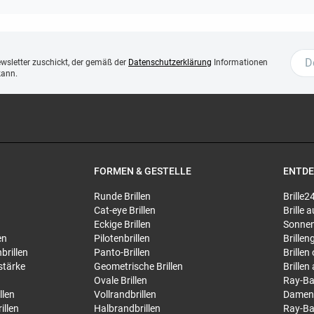
ewsletter zuschickt, der gemäß der
Datenschutzerklärung
Informationen
kann.
FORMEN & GESTELLE
ENTD
Runde Brillen
Brille2
Cat-eye Brillen
Brille
Eckige Brillen
Sonnen
en
Pilotenbrillen
Brillen
brillen
Panto-Brillen
Brillen
stärke
Geometrische Brillen
Brillen
Ovale Brillen
Ray-Ba
llen
Vollrandbrillen
Damen
illen
Halbrandbrillen
Ray-Ba