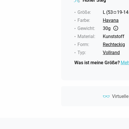
Hoher Steg
Größe
:
L
(
53
19
-
14
Farbe
:
Havana
Gewicht
:
30g
Material
:
Kunststoff
Form
:
Rechteckig
Typ
:
Vollrand
Was ist meine Größe?
Meh
Virtuell