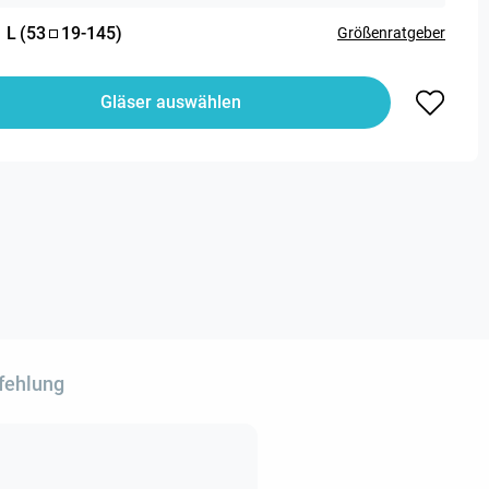
:
L
(
53
19
-
145
)
Größenratgeber
Gläser auswählen
fehlung