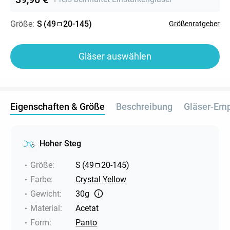
Größe:
S
(
49
20
-
145
)
Größenratgeber
Gläser auswählen
Eigenschaften & Größe
Beschreibung
Gläser-Em
Hoher Steg
Größe
:
S
(
49
20
-
145
)
Farbe
:
Crystal Yellow
Gewicht
:
30g
Material
:
Acetat
Form
:
Panto