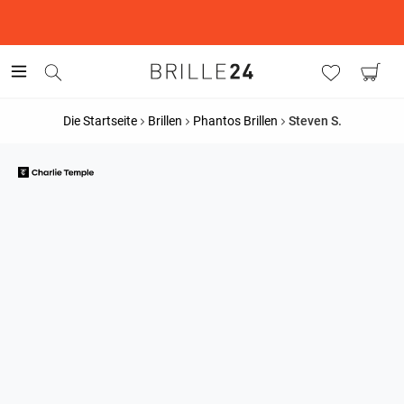
This is the Promotion Bar Text placeholder, loading promotion
data...
Die Startseite
Brillen
Phantos Brillen
Steven S.