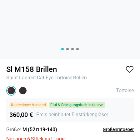
Sl M158 Brillen
Saint Laurent
Cat-Eye
Tortoise
Brillen
Tortoise
Kostenloser Versand
Etui & Reinigungstuch inklusive
360,00 €
Preis beinhaltet Einstärkengläser
Größe:
M
(
52
19
-
140
)
Größenratgeber
Nur noch
6
Stück auf Lager