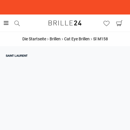
This is the Promotion Bar Text placeholder, loading promotion
data...
Die Startseite
Brillen
Cat Eye Brillen
Sl M158