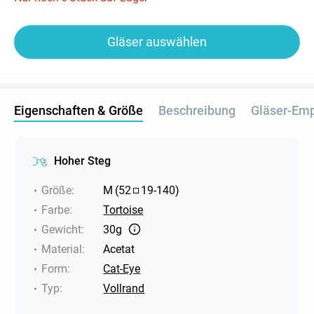
Gläser auswählen
Eigenschaften & Größe
Beschreibung
Gläser-Em
Hoher Steg
Größe
:
M
(
52
19
-
140
)
Farbe
:
Tortoise
Gewicht
:
30g
Material
:
Acetat
Form
:
Cat-Eye
Typ
:
Vollrand