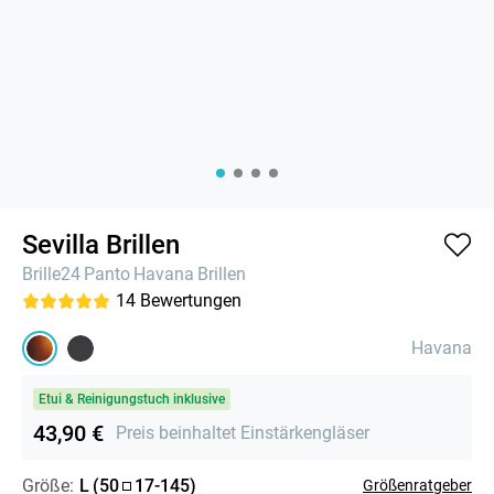
Sevilla Brillen
Brille24
Panto
Havana
Brillen
14
Bewertungen
Havana
Etui & Reinigungstuch inklusive
43,90 €
Preis beinhaltet Einstärkengläser
Größe:
L
(
50
17
-
145
)
Größenratgeber