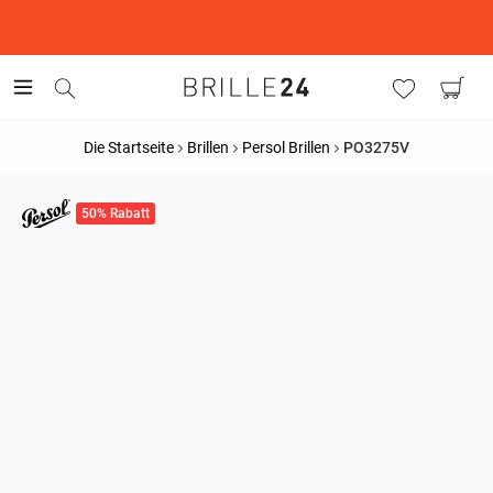
This is the Promotion Bar Text placeholder, loading promotion
data...
Die Startseite
Brillen
Persol Brillen
PO3275V
50% Rabatt