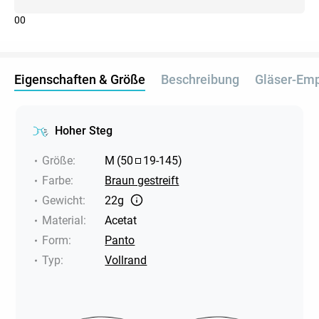
0
0
Eigenschaften & Größe
Beschreibung
Gläser-Em
Hoher Steg
Größe
:
M
(
50
19
-
145
)
Farbe
:
Braun gestreift
Gewicht
:
22g
Material
:
Acetat
Form
:
Panto
Typ
:
Vollrand