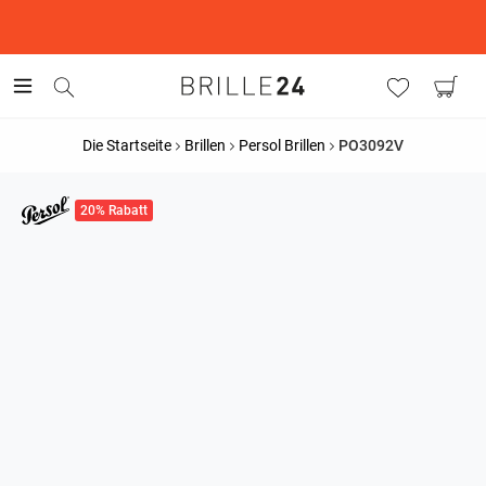
This is the Promotion Bar Text placeholder, loading promotion
data...
Die Startseite
Brillen
Persol Brillen
PO3092V
20% Rabatt