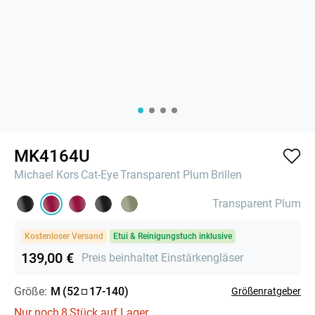
MK4164U
Michael Kors
Cat-Eye
Transparent Plum
Brillen
Transparent Plum
Kostenloser Versand
Etui & Reinigungstuch inklusive
139,00 €
Preis beinhaltet Einstärkengläser
Größe:
M
(
52
17
-
140
)
Größenratgeber
Nur noch
8
Stück auf Lager