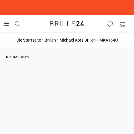
This is the Promotion Bar Text placeholder, loading promotion
data...
Die Startseite
Brillen
Michael Kors Brillen
MK4164U