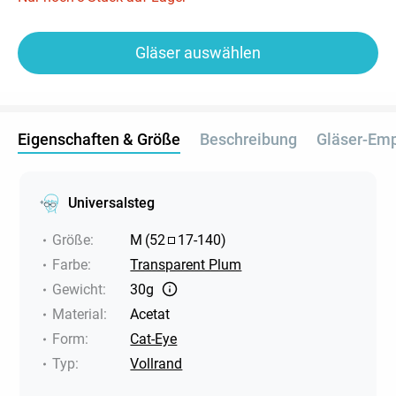
Gläser auswählen
Eigenschaften & Größe
Beschreibung
Gläser-Em
Universalsteg
Größe
:
M
(
52
17
-
140
)
Farbe
:
Transparent Plum
Gewicht
:
30g
Material
:
Acetat
Form
:
Cat-Eye
Typ
:
Vollrand