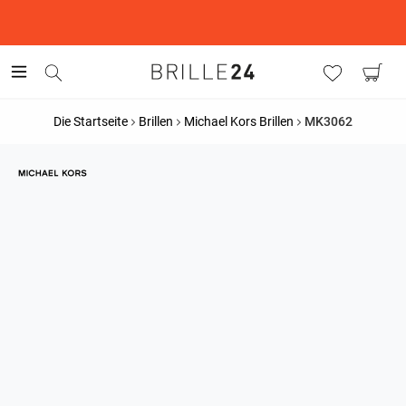
This is the Promotion Bar Text placeholder, loading promotion
data...
Die Startseite
Brillen
Michael Kors Brillen
MK3062