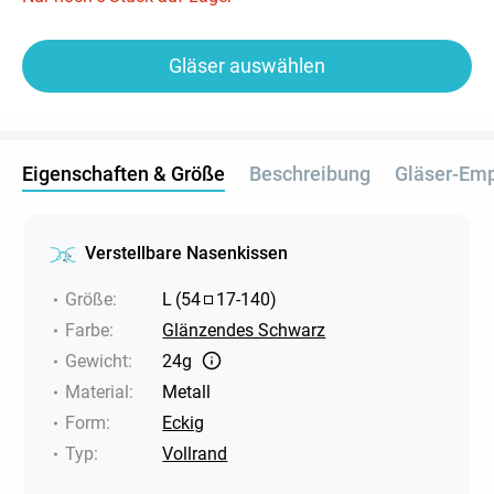
Gläser auswählen
Eigenschaften & Größe
Beschreibung
Gläser-Em
Verstellbare Nasenkissen
Größe
:
L
(
54
17
-
140
)
Farbe
:
Glänzendes Schwarz
Gewicht
:
24g
Material
:
Metall
Form
:
Eckig
Typ
:
Vollrand