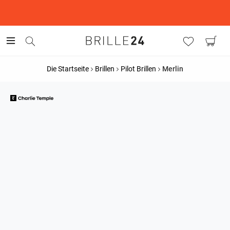
This is the Promotion Bar Text placeholder, loading promotion
data...
Die Startseite
Brillen
Pilot Brillen
Merlin