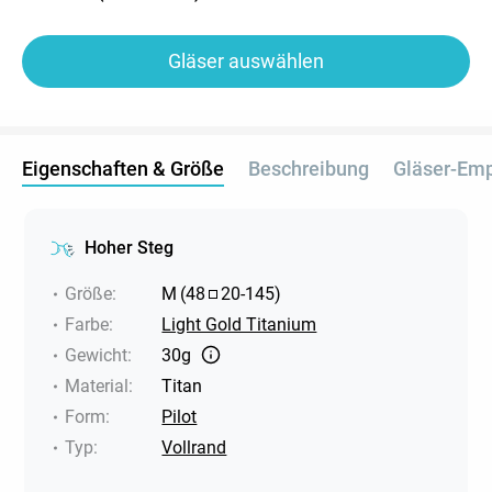
Gläser auswählen
Eigenschaften & Größe
Beschreibung
Gläser-Em
Hoher Steg
Größe
:
M
(
48
20
-
145
)
Farbe
:
Light Gold Titanium
Gewicht
:
30g
Material
:
Titan
Form
:
Pilot
Typ
:
Vollrand